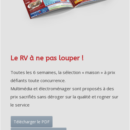
PERSONNE
SOIN
CHAUFFAGE
DENTAIRE
D'APPOINT
THERMOMÈTRE
DÉSHUMIDIFICATEUR
/ TENSIOMÈTRE
/ PURIFICATEUR
OBJET
STATION
CONNECTÉ
MÉTÉO
FAUTEUIL
MASSANT
COUVERTURE
CHAUFFANTE
Le RV à ne pas louper !
Toutes les 6 semaines, la sélection « maison » à prix
défiants toute concurrence.
Multimédia et électroménager sont proposés à des
prix sacrifiés sans déroger sur la qualité et rogner sur
le service
Télécharger le PDF