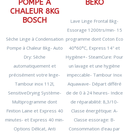
POMPE A
BEKO
CHALEUR 8KG
BOSCH
Lave Linge Frontal 8kg-
Essorage 1200trs/min- 15
Sèche Linge à Condensation
programme dont Coton Eco
Pompe à Chaleur 8kg- Auto
40°60°C, Express 14" et
Dry: Sèche
Hygiène+- SteamCure: Pour
automatiquement et
un lavage et une hygiène
précisément votre linge-
impeccable- Tambour Inox
Tambour inox 112l,
Aquawave- Départ différé
SensitiveDrying Système-
de de 0 à 24 heures- Indice
Multiprogramme dont
de réparabilité: 8,3/10-
Finition Laine et Express 40
Classe énergétique: A-
minutes- et Express 40 min-
Classe essorage: B-
Options Délicat, Anti
Consommation d'eau par