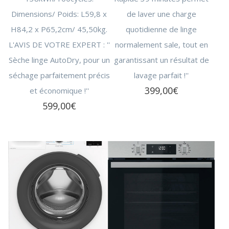
Dimensions/ Poids: L59,8 x
de laver une charge
H84,2 x P65,2cm/ 45,50kg.
quotidienne de linge
L'AVIS DE VOTRE EXPERT : ''
normalement sale, tout en
Sèche linge AutoDry, pour un
garantissant un résultat de
séchage parfaitement précis
lavage parfait !''
399,00
€
et économique !''
599,00
€