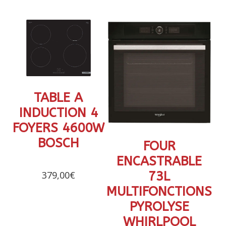
TABLE A
INDUCTION 4
FOYERS 4600W
BOSCH
FOUR
ENCASTRABLE
379,00
€
73L
MULTIFONCTIONS
PYROLYSE
WHIRLPOOL