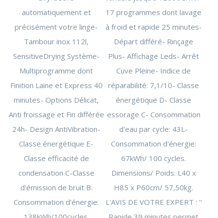
PERSONNE
SOIN
CHAUFFAGE
automatiquement et
17 programmes dont lavage
DENTAIRE
D'APPOINT
THERMOMÈTRE
DÉSHUMIDIFICATEUR
précisément votre linge-
à froid et rapide 25 minutes-
/ TENSIOMÈTRE
/ PURIFICATEUR
OBJET
STATION
Tambour inox 112l,
Départ différé- Rinçage
CONNECTÉ
MÉTÉO
FAUTEUIL
SensitiveDrying Système-
Plus- Affichage Leds- Arrêt
MASSANT
COUVERTURE
Multiprogramme dont
Cuve Pleine- Indice de
CHAUFFANTE
Finition Laine et Express 40
réparabilité: 7,1/10- Classe
minutes- Options Délicat,
énergétique D- Classe
Anti froissage et Fin différée
essorage C- Consommation
24h- Design AntiVibration-
d'eau par cycle: 43L-
Classe énergétique E-
Consommation d'énergie:
Classe efficacité de
67kWh/ 100 cycles.
condensation C-Classe
Dimensions/ Poids: L40 x
d'émission de bruit B.
H85 x P60cm/ 57,50kg.
Consommation d'énergie:
L'AVIS DE VOTRE EXPERT : ''
138kWh/100cycles.
Rapide 39 minutes permet