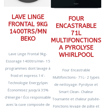
LAVE LINGE
FOUR
FRONTAL 9KG
ENCASTRABLE
1400TRS/MN
71L
BEKO
MULTIFONCTIONS
A PYROLYSE
WHIRLPOOL
Lave Linge Frontal 9kg-
Essorage 1400trs/min- 15
programmes dont lavage à
Four Encastrable
froid et express 14'-
Multifonctions- 71L- 2 types
Technologie EnergySpin:
de nettoyage: Pyrolyse et
Économisez jusqu'à 35%
Smart Clean- Chaleur
d'énergie ! Éco responsable
Tournante et chaleur pulsée-
avec la cuve composée de
Fonctions levage de pâte et