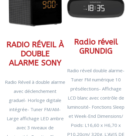
PERSONNE
SOIN
CHAUFFAGE
DENTAIRE
D'APPOINT
THERMOMÈTRE
DÉSHUMIDIFICATEUR
/ TENSIOMÈTRE
/ PURIFICATEUR
OBJET
STATION
CONNECTÉ
MÉTÉO
FAUTEUIL
MASSANT
Radio réveil
COUVERTURE
RADIO RÉVEIL À
CHAUFFANTE
GRUNDIG
DOUBLE
ALARME SONY
Radio réveil double alarme-
Tuner FM numérique 10
Radio Réveil à double alarme
présélections- Affichage
avec déclenchement
LCD blanc avec contrôle de
graduel- Horloge digitale
luminosité- Fonctions Sleep
intégrée- Tuner FM/AM-
et Week-End Dimensions/
Large affichage LED ambre
Poids: L16,60 x H6,70 x
avec 3 niveaux de
P10,20cm/ 320g. L'AVIS DE