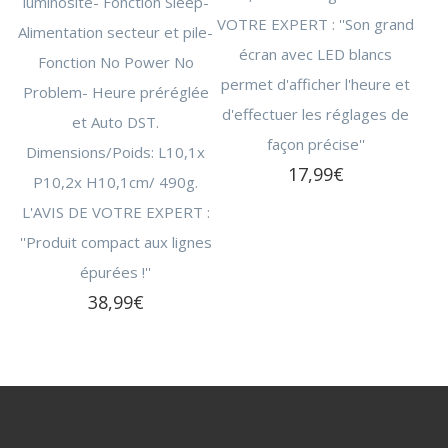
luminosité- Fonction Sleep-
VOTRE EXPERT : ''Son grand
Alimentation secteur et pile-
écran avec LED blancs
Fonction No Power No
permet d'afficher l'heure et
Problem- Heure préréglée
d'effectuer les réglages de
et Auto DST.
façon précise''
Dimensions/Poids: L10,1x
17,99
€
P10,2x H10,1cm/ 490g.
L'AVIS DE VOTRE EXPERT :
''Produit compact aux lignes
épurées !''
38,99
€