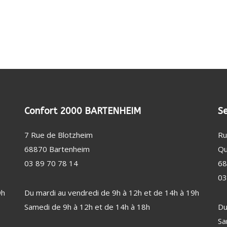
(20)
DE SUPERPOSITION
FILTRE ANTI-ODEUR
RE LESSIVE / CAPSULE
FILTRE ANTI-GRAISSE
SAGE / SOIN DU LINGE (46)
ENTATION EN EAU
BEAUTÉ FÉMININE (33)
TUYAU DE GAZ
RALE VAPEUR
LISSEUR / FER / MULTISTYLER
GAINE DE HOTTE
CTION DES BIENS ET DES
À REPASSER
SÈCHE-CHEVEUX
NNES (2)
E À REPASSER
CTEUR DE FUMÉE
EPILATEUR
RE DE REPASSAGE
MIROIR
Confort 2000 BARTENHEIM
Se
OISSEUR
7 Rue de Blotzheim
Ru
INE À COUDRE
68870 Bartenheim
Qu
LATION / CHAUFFAGE (55)
PUÉRICULTURE (1)
03 89 70 78 14
68
ILATEUR
03
FFAGE D'APPOINT
9h
Du mardi au vendredi de 9h à 12h et de 14h à 19h
UMIDIFICATEUR / PURIFICATEUR
Samedi de 9h à 12h et de 14h à 18h
Du
ION MÉTÉO
Sa