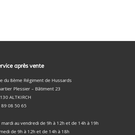
DÉTECTEUR DE FUMÉE
AMPOULE
BEAUTÉ MASCULINE (33)
RASOIR ÉLECTRIQUE HOMME
TONDEUSE CHEVEUX
TONDEUSE CHEVEUX, NEZ ET BARBE
rvice après vente
e du 8ème Régiment de Hussards
artier Plessier – Bâtiment 23
130 ALTKIRCH
 89 08 50 65
 mardi au vendredi de 9h à 12h et de 14h à 19h
medi de 9h à 12h et de 14h à 18h