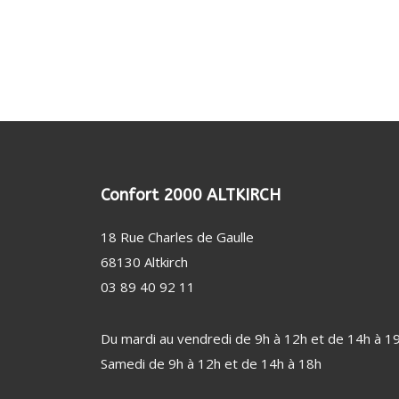
(24)
CROQUE MONSIEUR
TÊTE DE RASOIR
KIT 
GAUFRIER
POUD
USTENSILE (9)
REPAS
ALIM
USTENSILE
CENT
PROTE
CONSERVATION
ACCESSOIRE RÉFRIGÉRATEUR / CAVE (11)
FER 
PERSO
AUTRE USTENSILE
FILTRE À EAU
TABL
DÉTE
NETTOYAGE / ENTRETIEN
CENT
Confort 2000 ALTKIRCH
DÉFR
18 Rue Charles de Gaulle
MACH
68130 Altkirch
SANTÉ / BIEN-ÊTRE (46)
VENTI
03 89 40 92 11
PÈSE-PERSONNE
VENT
SOIN DENTAIRE
CHAU
Du mardi au vendredi de 9h à 12h et de 14h à 1
THERMOMÈTRE / TENSIOMÈTRE
DÉSH
Samedi de 9h à 12h et de 14h à 18h
OBJET CONNECTÉ
STAT
FAUTEUIL MASSANT