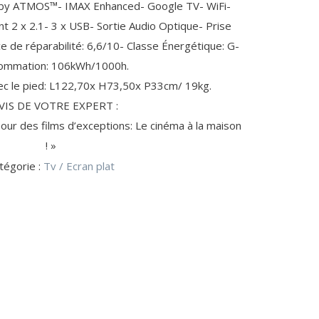
by ATMOS™- IMAX Enhanced- Google TV- WiFi-
CLIMATISEUR (2)
CLÉ USB
 2 x 2.1- 3 x USB- Sortie Audio Optique- Prise
POMPE À BIÈRE / VIN (15)
CD-R / CD-RW
ce de réparabilité: 6,6/10- Classe Énergétique: G-
POMPE À BIÈRE
CONNECTIQUE PC (42)
ACCESSOIRE GPS (5)
ommation: 106kWh/1000h.
CAVE À VIN
CÂBLE IEEE1394
ec le pied: L122,70x H73,50x P33cm/ 19kg.
AVIS DE VOTRE EXPERT :
our des films d’exceptions: Le cinéma à la maison
! »
tégorie :
Tv / Ecran plat
REPASSAGE / SOIN DU LINGE (10)
CASSEROLERIE (4)
CASSETTE ANTI-CALCAIRE
AUTOCUISEUR
AIGUILLE / CANETTE
CUISINE DU MONDE
TABLE À REPASSER
ACCESSOIRE FAIT-MAISON (20)
ACCESSOIRE DE CUISINE
ACCESSOIRE POUR ROBOT MÉNAGER
SON
AMPOULES GROS ÉLECTROMÉNAGER (4)