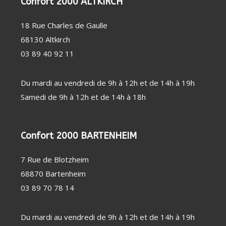
Confort 2000 ALTKIRCH
PERSONNE
SOIN
CHAUFFAGE
DENTAIRE
D'APPOINT
THERMOMÈTRE
DÉSHUMIDIFICATEUR
18 Rue Charles de Gaulle
/ TENSIOMÈTRE
/ PURIFICATEUR
OBJET
STATION
68130 Altkirch
CONNECTÉ
MÉTÉO
FAUTEUIL
03 89 40 92 11
MASSANT
COUVERTURE
CHAUFFANTE
Du mardi au vendredi de 9h à 12h et de 14h à 19h
Samedi de 9h à 12h et de 14h à 18h
Confort 2000 BARTENHEIM
7 Rue de Blotzheim
68870 Bartenheim
03 89 70 78 14
Du mardi au vendredi de 9h à 12h et de 14h à 19h