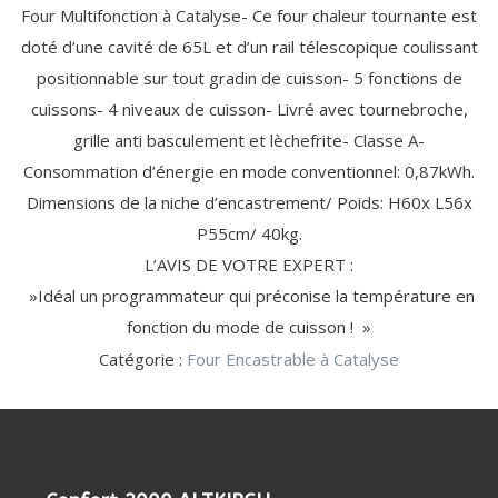
ÉLECTRIQUE
EXPRESSO
(11)
(13)
MAISON (20)
MIXEUR
OUVRE-
Four Multifonction à Catalyse- Ce four chaleur tournante est
CARTOUCHE
DÉTARTRANT
BARBECUE
ACCESSOIRE
MONDE
ACCESSOIRE
SORBETIÈRE
(1)
PHOTO
BATTEUR
BOÎTE
FILTRANTE
/ CAPSULE
/ GRILL
DE CUISINE
doté d’une cavité de 65L et d’un rail télescopique coulissant
CUISINE
HACHOIR
POUR
CAMESCOPE
TRANCHEUSE
RASAGE
ACCESSOIRE
ACCESSOIRE
VIANDE
ROBOT
FESTIVE
/ RÂPE
ROBOT
positionnable sur tout gradin de cuisson- 5 fonctions de
/ SOIN
LAVE-LINGE
HOTTE /
AMPOULES GROS
CRÊPIÈRE
CUISEUR /
DU
/ LAVE-
TABLE DE
ÉLECTROMÉNAGER
MÉNAGER
TÊTE
FILTRE
cuissons- 4 niveaux de cuisson- Livré avec tournebroche,
CORPS
VAISSELLE
CUISSON
(4)
CROQUE
BLENDER
KIT DE
DÉTECTEUR
MULTICUISEUR
ACCESSOIRES
(3)
(24)
(20)
DE
ANTI-
POUDRE
FILTRE
GAUFRE
CHAUFFANT
grille anti basculement et lèchefrite- Classe A-
SUPERPOSITION
DE FUMÉE
CROQUE
RASOIR
ODEUR
LESSIVE /
ANTI-
AMPOULE
Consommation d’énergie en mode conventionnel: 0,87kWh.
TUYAU
MONSIEUR
ALIMENTATION
CAPSULE
GRAISSE
GAUFRIER
DE
Dimensions de la niche d’encastrement/ Poids: H60x L56x
GAINE
EN EAU
REPASSAGE
BEAUTÉ
BEAUTÉ
LITERIE
USTENSILE
GAZ
/ SOIN DU
FÉMININE
MASCULINE
DE
PROTECTION
P55cm/ 40kg.
(9)
LISSEUR / FER
RASOIR
LINGE (46)
(33)
(33)
ACCESSOIRE
DES BIENS
CENTRALE
HOTTE
USTENSILE
/
ÉLECTRIQUE
RÉFRIGÉRATEUR
ET DES
L’AVIS DE VOTRE EXPERT :
VAPEUR
/ CAVE (11)
PERSONNES
FER À
SÈCHE-
TONDEUSE
FILTRE
DÉTECTEUR
MULTISTYLER
HOMME
TONDEUSE
CONSERVATION
(2)
»Idéal un programmateur qui préconise la température en
CONTACT
NETTOYAGE
REPASSER
CHEVEUX
CHEVEUX
À EAU
DE FUMÉE
AUTRE
TABLE À
CHEVEUX,
/
fonction du mode de cuisson ! »
EPILATEUR
/
USTENSILE
REPASSER
NEZ ET
SAV
CENTRE DE
ENTRETIEN
Catégorie :
Four Encastrable à Catalyse
MIROIR
BARBE
REPASSAGE
DÉFROISSEUR
MACHINE
À
SANTÉ
VENTILATION
COUDRE
/ BIEN-
/
PUÉRICULTURE
ÊTRE
CHAUFFAGE
(1)
PÈSE-
(46)
(55)
VENTILATEUR