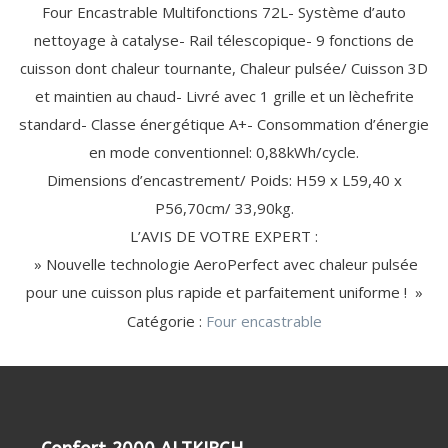
ÉLECTRIQUE
EXPRESSO
(11)
(13)
MAISON (20)
Four Encastrable Multifonctions 72L- Système d’auto
MIXEUR
OUVRE-
CARTOUCHE
DÉTARTRANT
BARBECUE
ACCESSOIRE
MONDE
ACCESSOIRE
SORBETIÈRE
(1)
PHOTO
BATTEUR
BOÎTE
FILTRANTE
/ CAPSULE
/ GRILL
DE CUISINE
nettoyage à catalyse- Rail télescopique- 9 fonctions de
CUISINE
HACHOIR
POUR
CAMESCOPE
TRANCHEUSE
RASAGE
ACCESSOIRE
ACCESSOIRE
VIANDE
ROBOT
FESTIVE
/ RÂPE
cuisson dont chaleur tournante, Chaleur pulsée/ Cuisson 3D
ROBOT
/ SOIN
LAVE-LINGE
HOTTE /
AMPOULES GROS
CRÊPIÈRE
CUISEUR /
DU
/ LAVE-
TABLE DE
ÉLECTROMÉNAGER
MÉNAGER
TÊTE
FILTRE
et maintien au chaud- Livré avec 1 grille et un lèchefrite
CORPS
VAISSELLE
CUISSON
(4)
CROQUE
BLENDER
KIT DE
DÉTECTEUR
MULTICUISEUR
ACCESSOIRES
(3)
(24)
(20)
DE
ANTI-
standard- Classe énergétique A+- Consommation d’énergie
POUDRE
FILTRE
GAUFRE
CHAUFFANT
SUPERPOSITION
DE FUMÉE
CROQUE
RASOIR
ODEUR
LESSIVE /
ANTI-
AMPOULE
en mode conventionnel: 0,88kWh/cycle.
TUYAU
MONSIEUR
ALIMENTATION
CAPSULE
GRAISSE
GAUFRIER
DE
Dimensions d’encastrement/ Poids: H59 x L59,40 x
GAINE
EN EAU
REPASSAGE
BEAUTÉ
BEAUTÉ
LITERIE
USTENSILE
GAZ
/ SOIN DU
FÉMININE
MASCULINE
DE
P56,70cm/ 33,90kg.
PROTECTION
(9)
LISSEUR / FER
RASOIR
LINGE (46)
(33)
(33)
ACCESSOIRE
DES BIENS
CENTRALE
HOTTE
USTENSILE
/
ÉLECTRIQUE
L’AVIS DE VOTRE EXPERT :
RÉFRIGÉRATEUR
ET DES
VAPEUR
/ CAVE (11)
PERSONNES
FER À
SÈCHE-
TONDEUSE
FILTRE
DÉTECTEUR
MULTISTYLER
HOMME
TONDEUSE
» Nouvelle technologie AeroPerfect avec chaleur pulsée
CONSERVATION
(2)
CONTACT
NETTOYAGE
REPASSER
CHEVEUX
CHEVEUX
À EAU
DE FUMÉE
AUTRE
TABLE À
CHEVEUX,
/
pour une cuisson plus rapide et parfaitement uniforme ! »
EPILATEUR
/
USTENSILE
REPASSER
NEZ ET
SAV
CENTRE DE
ENTRETIEN
Catégorie :
Four encastrable
MIROIR
BARBE
REPASSAGE
DÉFROISSEUR
MACHINE
À
SANTÉ
VENTILATION
COUDRE
/ BIEN-
/
PUÉRICULTURE
ÊTRE
CHAUFFAGE
(1)
PÈSE-
(46)
(55)
VENTILATEUR