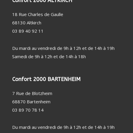
Confort 2000 ALTKIRCH
PERSONNE
SOIN
CHAUFFAGE
DENTAIRE
D'APPOINT
THERMOMÈTRE
DÉSHUMIDIFICATEUR
18 Rue Charles de Gaulle
/ TENSIOMÈTRE
/ PURIFICATEUR
68130 Altkirch
OBJET
STATION
CONNECTÉ
MÉTÉO
03 89 40 92 11
FAUTEUIL
MASSANT
COUVERTURE
CHAUFFANTE
Du mardi au vendredi de 9h à 12h et de 14h à 19h
Samedi de 9h à 12h et de 14h à 18h
Confort 2000 BARTENHEIM
7 Rue de Blotzheim
68870 Bartenheim
03 89 70 78 14
Du mardi au vendredi de 9h à 12h et de 14h à 19h