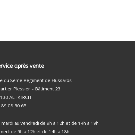
DÉTECTEUR DE FUMÉE
AMPOULE
BEAUTÉ MASCULINE (33)
RASOIR ÉLECTRIQUE HOMME
TONDEUSE CHEVEUX
TONDEUSE CHEVEUX, NEZ ET BARBE
rvice après vente
e du 8ème Régiment de Hussards
artier Plessier – Bâtiment 23
130 ALTKIRCH
 89 08 50 65
 mardi au vendredi de 9h à 12h et de 14h à 19h
medi de 9h à 12h et de 14h à 18h