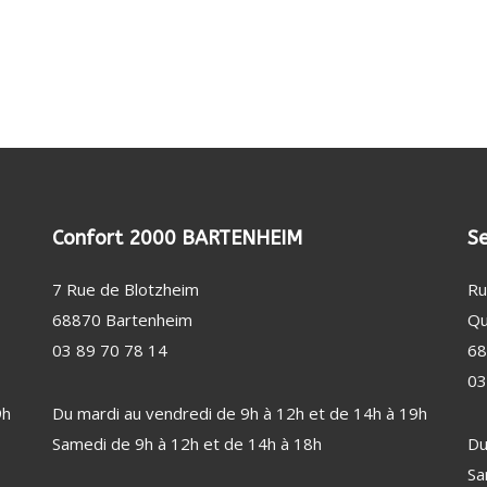
(20)
DE SUPERPOSITION
FILTRE ANTI-ODEUR
RE LESSIVE / CAPSULE
FILTRE ANTI-GRAISSE
SAGE / SOIN DU LINGE (46)
ENTATION EN EAU
BEAUTÉ FÉMININE (33)
TUYAU DE GAZ
RALE VAPEUR
LISSEUR / FER / MULTISTYLER
GAINE DE HOTTE
CTION DES BIENS ET DES
À REPASSER
SÈCHE-CHEVEUX
NNES (2)
E À REPASSER
CTEUR DE FUMÉE
EPILATEUR
RE DE REPASSAGE
MIROIR
Confort 2000 BARTENHEIM
Se
OISSEUR
7 Rue de Blotzheim
Ru
INE À COUDRE
68870 Bartenheim
Qu
LATION / CHAUFFAGE (55)
PUÉRICULTURE (1)
03 89 70 78 14
68
ILATEUR
03
FFAGE D'APPOINT
9h
Du mardi au vendredi de 9h à 12h et de 14h à 19h
UMIDIFICATEUR / PURIFICATEUR
Samedi de 9h à 12h et de 14h à 18h
Du
ION MÉTÉO
Sa