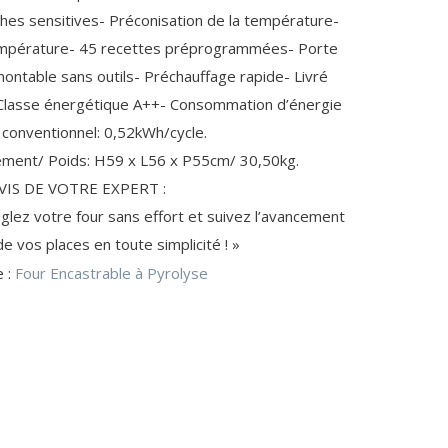
ches sensitives- Préconisation de la température-
CLIMATISEUR (2)
CLÉ USB
empérature- 45 recettes préprogrammées- Porte
POMPE À BIÈRE / VIN (15)
CD-R / CD-RW
ontable sans outils- Préchauffage rapide- Livré
POMPE À BIÈRE
CONNECTIQUE PC (42)
ACCESSOIRE GPS (5)
e- Classe énergétique A++- Consommation d’énergie
CAVE À VIN
CÂBLE IEEE1394
conventionnel: 0,52kWh/cycle.
ement/ Poids: H59 x L56 x P55cm/ 30,50kg.
AVIS DE VOTRE EXPERT :
églez votre four sans effort et suivez l’avancement
REPASSAGE / SOIN DU LINGE (10)
de vos places en toute simplicité ! »
CASSEROLERIE (4)
CASSETTE ANTI-CALCAIRE
e :
Four Encastrable à Pyrolyse
AUTOCUISEUR
AIGUILLE / CANETTE
CUISINE DU MONDE
TABLE À REPASSER
ACCESSOIRE FAIT-MAISON (20)
ACCESSOIRE DE CUISINE
ACCESSOIRE POUR ROBOT MÉNAGER
SON
AMPOULES GROS ÉLECTROMÉNAGER (4)