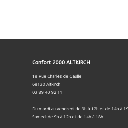
(24)
CROQUE MONSIEUR
TÊTE DE RASOIR
KIT 
GAUFRIER
POUD
USTENSILE (9)
REPAS
ALIM
USTENSILE
CENT
PROTE
CONSERVATION
ACCESSOIRE RÉFRIGÉRATEUR / CAVE (11)
FER 
PERSO
AUTRE USTENSILE
FILTRE À EAU
TABL
DÉTE
NETTOYAGE / ENTRETIEN
CENT
Confort 2000 ALTKIRCH
DÉFR
18 Rue Charles de Gaulle
MACH
68130 Altkirch
SANTÉ / BIEN-ÊTRE (46)
VENTI
03 89 40 92 11
PÈSE-PERSONNE
VENT
SOIN DENTAIRE
CHAU
Du mardi au vendredi de 9h à 12h et de 14h à 1
THERMOMÈTRE / TENSIOMÈTRE
DÉSH
Samedi de 9h à 12h et de 14h à 18h
OBJET CONNECTÉ
STAT
FAUTEUIL MASSANT