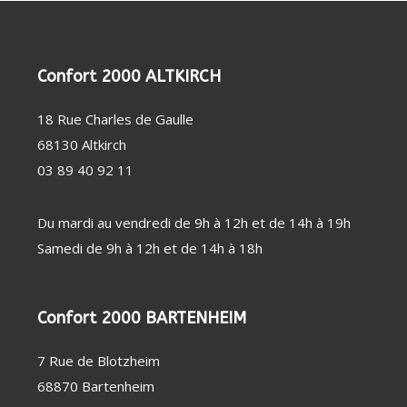
PERSONNE
SOIN
CHAUFFAGE
DENTAIRE
D'APPOINT
THERMOMÈTRE
DÉSHUMIDIFICATEUR
/ TENSIOMÈTRE
/ PURIFICATEUR
OBJET
STATION
Confort 2000 ALTKIRCH
CONNECTÉ
MÉTÉO
FAUTEUIL
MASSANT
18 Rue Charles de Gaulle
COUVERTURE
CHAUFFANTE
68130 Altkirch
03 89 40 92 11
Du mardi au vendredi de 9h à 12h et de 14h à 19h
Samedi de 9h à 12h et de 14h à 18h
Confort 2000 BARTENHEIM
7 Rue de Blotzheim
68870 Bartenheim