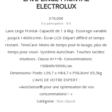
ÉLECTRIQUE
EXPRESSO
(11)
(13)
MAISON (20)
MIXEUR
OUVRE-
CARTOUCHE
DÉTARTRANT
BARBECUE
ACCESSOIRE
MONDE
ELECTROLUX
ACCESSOIRE
SORBETIÈRE
(1)
PHOTO
BATTEUR
BOÎTE
FILTRANTE
/ CAPSULE
/ GRILL
DE CUISINE
CUISINE
HACHOIR
POUR
CAMESCOPE
TRANCHEUSE
RASAGE
ACCESSOIRE
ACCESSOIRE
VIANDE
ROBOT
FESTIVE
/ RÂPE
ROBOT
/ SOIN
LAVE-LINGE
HOTTE /
AMPOULES GROS
379,00
€
CRÊPIÈRE
CUISEUR /
DU
/ LAVE-
TABLE DE
ÉLECTROMÉNAGER
MÉNAGER
TÊTE
FILTRE
Eco participation : 10 €
CORPS
VAISSELLE
CUISSON
(4)
CROQUE
BLENDER
KIT DE
DÉTECTEUR
MULTICUISEUR
ACCESSOIRES
(3)
(24)
(20)
DE
ANTI-
Lave Linge Frontal- Capacité de 1 à 8kg- Essorage variable
POUDRE
FILTRE
GAUFRE
CHAUFFANT
SUPERPOSITION
DE FUMÉE
CROQUE
RASOIR
ODEUR
LESSIVE /
ANTI-
AMPOULE
jusqu’à 1400trs/mn- Écran LCD-Départ différé et temps
TUYAU
MONSIEUR
ALIMENTATION
CAPSULE
GRAISSE
GAUFRIER
DE
restant- TimeCare: Moins de temps pour le lavage, plus de
GAINE
EN EAU
REPASSAGE
BEAUTÉ
BEAUTÉ
LITERIE
USTENSILE
GAZ
/ SOIN DU
FÉMININE
MASCULINE
DE
temps pour vous!- Système AutoClean- Touches tactiles
PROTECTION
(9)
LISSEUR / FER
RASOIR
LINGE (46)
(33)
(33)
ACCESSOIRE
DES BIENS
CENTRALE
HOTTE
USTENSILE
/
ÉLECTRIQUE
intuitives- Classe A+++B- Consommations:
RÉFRIGÉRATEUR
ET DES
VAPEUR
/ CAVE (11)
PERSONNES
FER À
SÈCHE-
TONDEUSE
FILTRE
DÉTECTEUR
MULTISTYLER
HOMME
TONDEUSE
190kWh/9999L/an
CONSERVATION
(2)
CONTACT
NETTOYAGE
REPASSER
CHEVEUX
CHEVEUX
À EAU
DE FUMÉE
AUTRE
TABLE À
CHEVEUX,
/
Dimensions/ Poids: L59,7 x H84,7 x P56,8cm/ 65,5kg
EPILATEUR
/
USTENSILE
REPASSER
NEZ ET
SAV
CENTRE DE
ENTRETIEN
L’AVIS DE VOTRE EXPERT :
MIROIR
BARBE
REPASSAGE
»AutoSense® pour une optimisation de vos
DÉFROISSEUR
MACHINE
consommations ! »
À
SANTÉ
VENTILATION
Catégorie :
Non classé
COUDRE
/ BIEN-
/
PUÉRICULTURE
ÊTRE
CHAUFFAGE
(1)
PÈSE-
(46)
(55)
VENTILATEUR