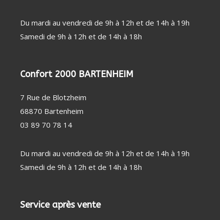
PERSONNE
SOIN
CHAUFFAGE
DENTAIRE
D'APPOINT
THERMOMÈTRE
DÉSHUMIDIFICATEUR
Du mardi au vendredi de 9h à 12h et de 14h à 19h
/ TENSIOMÈTRE
/ PURIFICATEUR
Samedi de 9h à 12h et de 14h à 18h
OBJET
STATION
CONNECTÉ
MÉTÉO
FAUTEUIL
MASSANT
COUVERTURE
Confort 2000 BARTENHEIM
CHAUFFANTE
7 Rue de Blotzheim
68870 Bartenheim
03 89 70 78 14
Du mardi au vendredi de 9h à 12h et de 14h à 19h
Samedi de 9h à 12h et de 14h à 18h
Service après vente