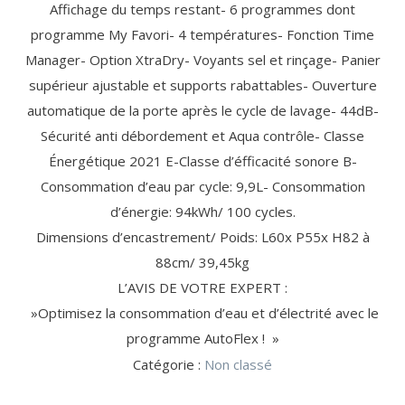
ÉLECTRIQUE
Affichage du temps restant- 6 programmes dont
EXPRESSO
(11)
(13)
MAISON (20)
MIXEUR
OUVRE-
CARTOUCHE
DÉTARTRANT
BARBECUE
ACCESSOIRE
MONDE
ACCESSOIRE
SORBETIÈRE
(1)
PHOTO
BATTEUR
BOÎTE
FILTRANTE
/ CAPSULE
/ GRILL
DE CUISINE
programme My Favori- 4 températures- Fonction Time
CUISINE
HACHOIR
POUR
CAMESCOPE
TRANCHEUSE
RASAGE
ACCESSOIRE
ACCESSOIRE
VIANDE
ROBOT
FESTIVE
/ RÂPE
Manager- Option XtraDry- Voyants sel et rinçage- Panier
ROBOT
/ SOIN
LAVE-LINGE
HOTTE /
AMPOULES GROS
CRÊPIÈRE
CUISEUR /
DU
/ LAVE-
TABLE DE
ÉLECTROMÉNAGER
MÉNAGER
supérieur ajustable et supports rabattables- Ouverture
TÊTE
FILTRE
CORPS
VAISSELLE
CUISSON
(4)
CROQUE
BLENDER
KIT DE
DÉTECTEUR
MULTICUISEUR
ACCESSOIRES
(3)
(24)
(20)
DE
ANTI-
automatique de la porte après le cycle de lavage- 44dB-
POUDRE
FILTRE
GAUFRE
CHAUFFANT
SUPERPOSITION
DE FUMÉE
CROQUE
RASOIR
ODEUR
LESSIVE /
ANTI-
AMPOULE
Sécurité anti débordement et Aqua contrôle- Classe
TUYAU
MONSIEUR
ALIMENTATION
CAPSULE
GRAISSE
GAUFRIER
DE
Énergétique 2021 E-Classe d’éfficacité sonore B-
GAINE
EN EAU
REPASSAGE
BEAUTÉ
BEAUTÉ
LITERIE
USTENSILE
GAZ
/ SOIN DU
FÉMININE
MASCULINE
Consommation d’eau par cycle: 9,9L- Consommation
DE
PROTECTION
(9)
LISSEUR / FER
RASOIR
LINGE (46)
(33)
(33)
ACCESSOIRE
DES BIENS
CENTRALE
HOTTE
d’énergie: 94kWh/ 100 cycles.
USTENSILE
/
ÉLECTRIQUE
RÉFRIGÉRATEUR
ET DES
VAPEUR
/ CAVE (11)
PERSONNES
FER À
SÈCHE-
TONDEUSE
FILTRE
DÉTECTEUR
MULTISTYLER
HOMME
TONDEUSE
Dimensions d’encastrement/ Poids: L60x P55x H82 à
CONSERVATION
(2)
CONTACT
NETTOYAGE
REPASSER
CHEVEUX
CHEVEUX
À EAU
DE FUMÉE
AUTRE
TABLE À
CHEVEUX,
/
88cm/ 39,45kg
EPILATEUR
/
USTENSILE
REPASSER
NEZ ET
SAV
CENTRE DE
L’AVIS DE VOTRE EXPERT :
ENTRETIEN
MIROIR
BARBE
REPASSAGE
»Optimisez la consommation d’eau et d’électrité avec le
DÉFROISSEUR
MACHINE
programme AutoFlex ! »
À
SANTÉ
VENTILATION
Catégorie :
Non classé
COUDRE
/ BIEN-
/
PUÉRICULTURE
ÊTRE
CHAUFFAGE
(1)
PÈSE-
(46)
(55)
VENTILATEUR