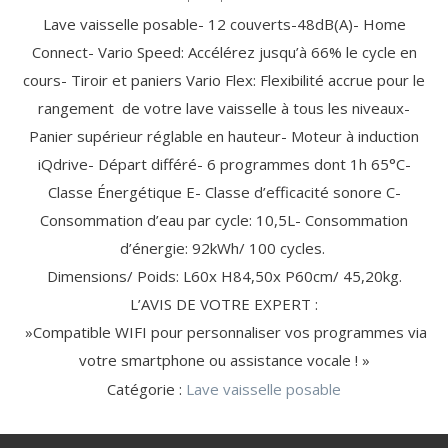
ÉLECTRIQUE
EXPRESSO
(11)
(13)
MAISON (20)
MIXEUR
OUVRE-
CARTOUCHE
DÉTARTRANT
BARBECUE
ACCESSOIRE
MONDE
ACCESSOIRE
Lave vaisselle posable- 12 couverts-48dB(A)- Home
SORBETIÈRE
(1)
PHOTO
BATTEUR
BOÎTE
FILTRANTE
/ CAPSULE
/ GRILL
DE CUISINE
CUISINE
HACHOIR
POUR
Connect- Vario Speed: Accélérez jusqu’à 66% le cycle en
CAMESCOPE
TRANCHEUSE
RASAGE
ACCESSOIRE
ACCESSOIRE
VIANDE
ROBOT
FESTIVE
/ RÂPE
ROBOT
/ SOIN
LAVE-LINGE
HOTTE /
AMPOULES GROS
cours- Tiroir et paniers Vario Flex: Flexibilité accrue pour le
CRÊPIÈRE
CUISEUR /
DU
/ LAVE-
TABLE DE
ÉLECTROMÉNAGER
MÉNAGER
TÊTE
FILTRE
CORPS
VAISSELLE
CUISSON
(4)
CROQUE
BLENDER
KIT DE
DÉTECTEUR
MULTICUISEUR
rangement de votre lave vaisselle à tous les niveaux-
ACCESSOIRES
(3)
(24)
(20)
DE
ANTI-
POUDRE
FILTRE
GAUFRE
CHAUFFANT
SUPERPOSITION
DE FUMÉE
CROQUE
Panier supérieur réglable en hauteur- Moteur à induction
RASOIR
ODEUR
LESSIVE /
ANTI-
AMPOULE
TUYAU
MONSIEUR
iQdrive- Départ différé- 6 programmes dont 1h 65°C-
ALIMENTATION
CAPSULE
GRAISSE
GAUFRIER
DE
GAINE
EN EAU
REPASSAGE
BEAUTÉ
BEAUTÉ
Classe Énergétique E- Classe d’efficacité sonore C-
LITERIE
USTENSILE
GAZ
/ SOIN DU
FÉMININE
MASCULINE
DE
PROTECTION
(9)
LISSEUR / FER
RASOIR
LINGE (46)
(33)
(33)
Consommation d’eau par cycle: 10,5L- Consommation
ACCESSOIRE
DES BIENS
CENTRALE
HOTTE
USTENSILE
/
ÉLECTRIQUE
RÉFRIGÉRATEUR
ET DES
VAPEUR
d’énergie: 92kWh/ 100 cycles.
/ CAVE (11)
PERSONNES
FER À
SÈCHE-
TONDEUSE
FILTRE
DÉTECTEUR
MULTISTYLER
HOMME
TONDEUSE
CONSERVATION
(2)
CONTACT
NETTOYAGE
REPASSER
CHEVEUX
CHEVEUX
Dimensions/ Poids: L60x H84,50x P60cm/ 45,20kg.
À EAU
DE FUMÉE
AUTRE
TABLE À
CHEVEUX,
/
EPILATEUR
/
L’AVIS DE VOTRE EXPERT :
USTENSILE
REPASSER
NEZ ET
SAV
CENTRE DE
ENTRETIEN
MIROIR
BARBE
»Compatible WIFI pour personnaliser vos programmes via
REPASSAGE
DÉFROISSEUR
votre smartphone ou assistance vocale ! »
MACHINE
À
Catégorie :
Lave vaisselle posable
SANTÉ
VENTILATION
COUDRE
/ BIEN-
/
PUÉRICULTURE
ÊTRE
CHAUFFAGE
(1)
PÈSE-
(46)
(55)
VENTILATEUR