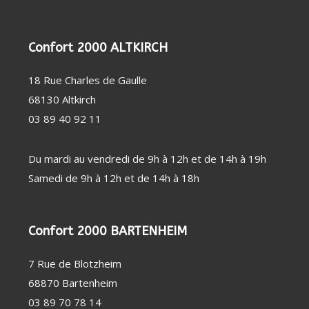
PERSONNE
SOIN
CHAUFFAGE
DENTAIRE
D'APPOINT
THERMOMÈTRE
DÉSHUMIDIFICATEUR
/ TENSIOMÈTRE
/ PURIFICATEUR
Confort 2000 ALTKIRCH
OBJET
STATION
CONNECTÉ
MÉTÉO
FAUTEUIL
18 Rue Charles de Gaulle
MASSANT
COUVERTURE
68130 Altkirch
CHAUFFANTE
03 89 40 92 11
Du mardi au vendredi de 9h à 12h et de 14h à 19h
Samedi de 9h à 12h et de 14h à 18h
Confort 2000 BARTENHEIM
7 Rue de Blotzheim
68870 Bartenheim
03 89 70 78 14