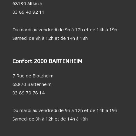
PERSONNE
68130 Altkirch
SOIN
CHAUFFAGE
DENTAIRE
D'APPOINT
03 89 40 92 11
THERMOMÈTRE
DÉSHUMIDIFICATEUR
/ TENSIOMÈTRE
/ PURIFICATEUR
OBJET
STATION
Du mardi au vendredi de 9h à 12h et de 14h à 19h
CONNECTÉ
MÉTÉO
FAUTEUIL
Samedi de 9h à 12h et de 14h à 18h
MASSANT
COUVERTURE
CHAUFFANTE
Confort 2000 BARTENHEIM
7 Rue de Blotzheim
68870 Bartenheim
03 89 70 78 14
Du mardi au vendredi de 9h à 12h et de 14h à 19h
Samedi de 9h à 12h et de 14h à 18h