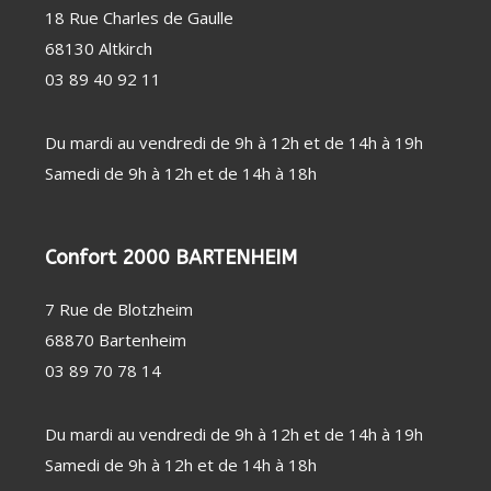
PERSONNE
SOIN
CHAUFFAGE
18 Rue Charles de Gaulle
DENTAIRE
D'APPOINT
68130 Altkirch
THERMOMÈTRE
DÉSHUMIDIFICATEUR
/ TENSIOMÈTRE
/ PURIFICATEUR
03 89 40 92 11
OBJET
STATION
CONNECTÉ
MÉTÉO
FAUTEUIL
MASSANT
Du mardi au vendredi de 9h à 12h et de 14h à 19h
COUVERTURE
CHAUFFANTE
Samedi de 9h à 12h et de 14h à 18h
Confort 2000 BARTENHEIM
7 Rue de Blotzheim
68870 Bartenheim
03 89 70 78 14
Du mardi au vendredi de 9h à 12h et de 14h à 19h
Samedi de 9h à 12h et de 14h à 18h