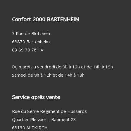
PERSONNE
SOIN
CHAUFFAGE
DENTAIRE
D'APPOINT
THERMOMÈTRE
DÉSHUMIDIFICATEUR
Confort 2000 BARTENHEIM
/ TENSIOMÈTRE
/ PURIFICATEUR
OBJET
STATION
CONNECTÉ
MÉTÉO
FAUTEUIL
7 Rue de Blotzheim
MASSANT
COUVERTURE
68870 Bartenheim
CHAUFFANTE
03 89 70 78 14
Du mardi au vendredi de 9h à 12h et de 14h à 19h
Samedi de 9h à 12h et de 14h à 18h
Service après vente
Rue du 8ème Régiment de Hussards
Quartier Plessier – Bâtiment 23
68130 ALTKIRCH