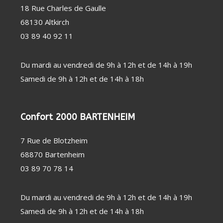
PERSONNE
SOIN
CHAUFFAGE
18 Rue Charles de Gaulle
DENTAIRE
D'APPOINT
68130 Altkirch
THERMOMÈTRE
DÉSHUMIDIFICATEUR
/ TENSIOMÈTRE
/ PURIFICATEUR
03 89 40 92 11
OBJET
STATION
CONNECTÉ
MÉTÉO
FAUTEUIL
MASSANT
Du mardi au vendredi de 9h à 12h et de 14h à 19h
COUVERTURE
CHAUFFANTE
Samedi de 9h à 12h et de 14h à 18h
Confort 2000 BARTENHEIM
7 Rue de Blotzheim
68870 Bartenheim
03 89 70 78 14
Du mardi au vendredi de 9h à 12h et de 14h à 19h
Samedi de 9h à 12h et de 14h à 18h