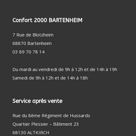
PERSONNE
SOIN
CHAUFFAGE
DENTAIRE
D'APPOINT
THERMOMÈTRE
DÉSHUMIDIFICATEUR
Confort 2000 BARTENHEIM
/ TENSIOMÈTRE
/ PURIFICATEUR
OBJET
STATION
CONNECTÉ
MÉTÉO
FAUTEUIL
7 Rue de Blotzheim
MASSANT
COUVERTURE
68870 Bartenheim
CHAUFFANTE
03 89 70 78 14
Du mardi au vendredi de 9h à 12h et de 14h à 19h
Samedi de 9h à 12h et de 14h à 18h
Service après vente
Rue du 8ème Régiment de Hussards
Quartier Plessier – Bâtiment 23
68130 ALTKIRCH