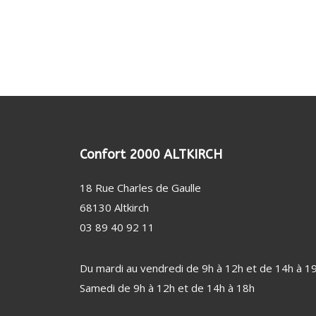
(24)
CROQUE MONSIEUR
TÊTE DE RASOIR
KIT 
GAUFRIER
POUD
USTENSILE (9)
REPAS
ALIM
USTENSILE
CENT
PROTE
CONSERVATION
ACCESSOIRE RÉFRIGÉRATEUR / CAVE (11)
FER 
PERSO
AUTRE USTENSILE
FILTRE À EAU
TABL
DÉTE
NETTOYAGE / ENTRETIEN
CENT
Confort 2000 ALTKIRCH
DÉFR
18 Rue Charles de Gaulle
MACH
68130 Altkirch
SANTÉ / BIEN-ÊTRE (46)
VENTI
03 89 40 92 11
PÈSE-PERSONNE
VENT
SOIN DENTAIRE
CHAU
Du mardi au vendredi de 9h à 12h et de 14h à 1
THERMOMÈTRE / TENSIOMÈTRE
DÉSH
Samedi de 9h à 12h et de 14h à 18h
OBJET CONNECTÉ
STAT
FAUTEUIL MASSANT