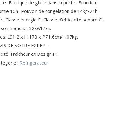
te- Fabrique de glace dans la porte- Fonction
CLIMATISEUR (2)
CLÉ USB
omie 10h- Pouvoir de congélation de 14kg/24h-
POMPE À BIÈRE / VIN (15)
CD-R / CD-RW
- Classe énergie F- Classe d’efficacité sonore C-
POMPE À BIÈRE
CONNECTIQUE PC (42)
ACCESSOIRE GPS (5)
nsommation: 432kWh/an.
CAVE À VIN
CÂBLE IEEE1394
ds: L91,2 x H 178 x P71,6cm/ 107kg.
AVIS DE VOTRE EXPERT :
ité, Fraîcheur et Design ! »
tégorie :
Réfrigérateur
REPASSAGE / SOIN DU LINGE (10)
CASSEROLERIE (4)
CASSETTE ANTI-CALCAIRE
AUTOCUISEUR
AIGUILLE / CANETTE
CUISINE DU MONDE
TABLE À REPASSER
ACCESSOIRE FAIT-MAISON (20)
ACCESSOIRE DE CUISINE
ACCESSOIRE POUR ROBOT MÉNAGER
SON
AMPOULES GROS ÉLECTROMÉNAGER (4)