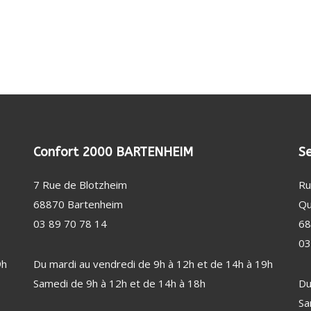
(20)
DE SUPERPOSITION
FILTRE ANTI-ODEUR
RE LESSIVE / CAPSULE
FILTRE ANTI-GRAISSE
SAGE / SOIN DU LINGE (46)
ENTATION EN EAU
BEAUTÉ FÉMININE (33)
TUYAU DE GAZ
RALE VAPEUR
LISSEUR / FER / MULTISTYLER
GAINE DE HOTTE
CTION DES BIENS ET DES
À REPASSER
SÈCHE-CHEVEUX
NNES (2)
E À REPASSER
CTEUR DE FUMÉE
EPILATEUR
RE DE REPASSAGE
MIROIR
Confort 2000 BARTENHEIM
Se
OISSEUR
7 Rue de Blotzheim
Ru
INE À COUDRE
68870 Bartenheim
Qu
LATION / CHAUFFAGE (55)
PUÉRICULTURE (1)
03 89 70 78 14
68
ILATEUR
03
FFAGE D'APPOINT
9h
Du mardi au vendredi de 9h à 12h et de 14h à 19h
UMIDIFICATEUR / PURIFICATEUR
Samedi de 9h à 12h et de 14h à 18h
Du
ION MÉTÉO
Sa