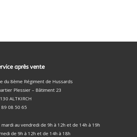
DÉTECTEUR DE FUMÉE
AMPOULE
BEAUTÉ MASCULINE (33)
RASOIR ÉLECTRIQUE HOMME
TONDEUSE CHEVEUX
TONDEUSE CHEVEUX, NEZ ET BARBE
rvice après vente
e du 8ème Régiment de Hussards
artier Plessier – Bâtiment 23
130 ALTKIRCH
 89 08 50 65
 mardi au vendredi de 9h à 12h et de 14h à 19h
medi de 9h à 12h et de 14h à 18h