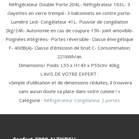
ÉLECTRIQUE
EXPRESSO
(11)
(13)
MAISON (20)
MIXEUR
OUVRE-
Réfrigérateur Double Porte 204L- Réfrigérateur 163L- 3
CARTOUCHE
DÉTARTRANT
BARBECUE
ACCESSOIRE
MONDE
ACCESSOIRE
SORBETIÈRE
(1)
PHOTO
BATTEUR
BOÎTE
FILTRANTE
/ CAPSULE
/ GRILL
DE CUISINE
clayettes en verre trempé- 3 balconnets en contre porte-
CUISINE
HACHOIR
POUR
CAMESCOPE
TRANCHEUSE
RASAGE
ACCESSOIRE
ACCESSOIRE
VIANDE
ROBOT
FESTIVE
/ RÂPE
ROBOT
Lumière Led- Congélateur 41L- Pouvoir de congélation
/ SOIN
LAVE-LINGE
HOTTE /
AMPOULES GROS
CRÊPIÈRE
CUISEUR /
DU
/ LAVE-
TABLE DE
ÉLECTROMÉNAGER
MÉNAGER
TÊTE
FILTRE
2kg/24h- Autonomie en cas de coupure 15h- Joint amovible-
CORPS
VAISSELLE
CUISSON
(4)
CROQUE
BLENDER
KIT DE
DÉTECTEUR
MULTICUISEUR
ACCESSOIRES
(3)
(24)
(20)
DE
ANTI-
POUDRE
FILTRE
GAUFRE
CHAUFFANT
Poignées intégrées- Portes réversible- Classe énergétique
SUPERPOSITION
DE FUMÉE
CROQUE
RASOIR
ODEUR
LESSIVE /
ANTI-
AMPOULE
F- 40dB(A)- Classe d’émission de bruit C- Consommation:
TUYAU
MONSIEUR
ALIMENTATION
CAPSULE
GRAISSE
GAUFRIER
DE
221kWh/an.
GAINE
EN EAU
REPASSAGE
BEAUTÉ
BEAUTÉ
LITERIE
USTENSILE
GAZ
/ SOIN DU
FÉMININE
MASCULINE
DE
PROTECTION
Dimensions/ Poids: L55 x H143 x P55cm/ 40kg.
(9)
LISSEUR / FER
RASOIR
LINGE (46)
(33)
(33)
ACCESSOIRE
DES BIENS
CENTRALE
HOTTE
USTENSILE
/
ÉLECTRIQUE
RÉFRIGÉRATEUR
ET DES
L’AVIS DE VOTRE EXPERT :
VAPEUR
/ CAVE (11)
PERSONNES
FER À
SÈCHE-
TONDEUSE
FILTRE
DÉTECTEUR
MULTISTYLER
HOMME
TONDEUSE
CONSERVATION
(2)
»Simple d’utilisation et de dimensions réduites, il trouvera
CONTACT
NETTOYAGE
REPASSER
CHEVEUX
CHEVEUX
À EAU
DE FUMÉE
AUTRE
TABLE À
CHEVEUX,
/
sans aucun doute sa place dans votre cuisine ! »
EPILATEUR
/
USTENSILE
REPASSER
NEZ ET
SAV
CENTRE DE
ENTRETIEN
Catégorie :
Réfrigérateur Congélateur 2 portes
MIROIR
BARBE
REPASSAGE
DÉFROISSEUR
MACHINE
À
SANTÉ
VENTILATION
COUDRE
/ BIEN-
/
PUÉRICULTURE
ÊTRE
CHAUFFAGE
(1)
PÈSE-
(46)
(55)
VENTILATEUR