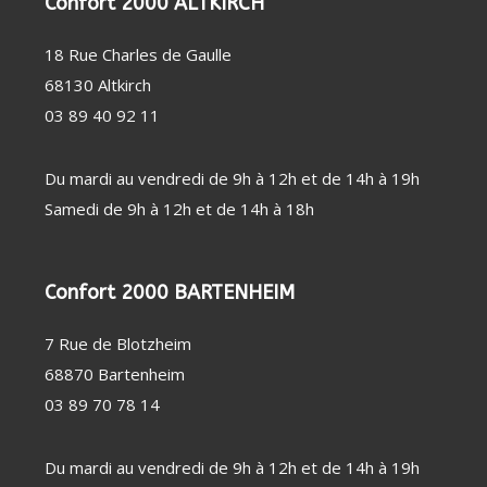
Confort 2000 ALTKIRCH
PERSONNE
SOIN
CHAUFFAGE
DENTAIRE
D'APPOINT
THERMOMÈTRE
DÉSHUMIDIFICATEUR
18 Rue Charles de Gaulle
/ TENSIOMÈTRE
/ PURIFICATEUR
OBJET
STATION
68130 Altkirch
CONNECTÉ
MÉTÉO
FAUTEUIL
03 89 40 92 11
MASSANT
COUVERTURE
CHAUFFANTE
Du mardi au vendredi de 9h à 12h et de 14h à 19h
Samedi de 9h à 12h et de 14h à 18h
Confort 2000 BARTENHEIM
7 Rue de Blotzheim
68870 Bartenheim
03 89 70 78 14
Du mardi au vendredi de 9h à 12h et de 14h à 19h