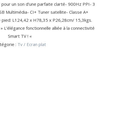
 pour un son d’une parfaite clarté- 900Hz PPI- 3
CLIMATISEUR (2)
CLÉ USB
B Multimédia- CI+ Tuner satellite- Classe A+
POMPE À BIÈRE / VIN (15)
CD-R / CD-RW
e pied: L124,42 x H78,35 x P26,28cm/ 15,3kgs.
POMPE À BIÈRE
CONNECTIQUE PC (42)
ACCESSOIRE GPS (5)
’élégance fonctionnelle alliée à la connectivité
CAVE À VIN
CÂBLE IEEE1394
Smart TV ! «
tégorie :
Tv / Ecran plat
REPASSAGE / SOIN DU LINGE (10)
CASSEROLERIE (4)
CASSETTE ANTI-CALCAIRE
AUTOCUISEUR
AIGUILLE / CANETTE
CUISINE DU MONDE
TABLE À REPASSER
ACCESSOIRE FAIT-MAISON (20)
ACCESSOIRE DE CUISINE
ACCESSOIRE POUR ROBOT MÉNAGER
SON
AMPOULES GROS ÉLECTROMÉNAGER (4)