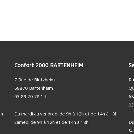
(20)
DE SUPERPOSITION
FILTRE ANTI-ODEUR
RE LESSIVE / CAPSULE
FILTRE ANTI-GRAISSE
SAGE / SOIN DU LINGE (46)
ENTATION EN EAU
BEAUTÉ FÉMININE (33)
TUYAU DE GAZ
RALE VAPEUR
LISSEUR / FER / MULTISTYLER
GAINE DE HOTTE
CTION DES BIENS ET DES
À REPASSER
SÈCHE-CHEVEUX
NNES (2)
E À REPASSER
CTEUR DE FUMÉE
EPILATEUR
RE DE REPASSAGE
MIROIR
Confort 2000 BARTENHEIM
Se
OISSEUR
7 Rue de Blotzheim
Ru
INE À COUDRE
68870 Bartenheim
Qu
LATION / CHAUFFAGE (55)
PUÉRICULTURE (1)
03 89 70 78 14
68
ILATEUR
03
FFAGE D'APPOINT
9h
Du mardi au vendredi de 9h à 12h et de 14h à 19h
UMIDIFICATEUR / PURIFICATEUR
Samedi de 9h à 12h et de 14h à 18h
Du
ION MÉTÉO
Sa