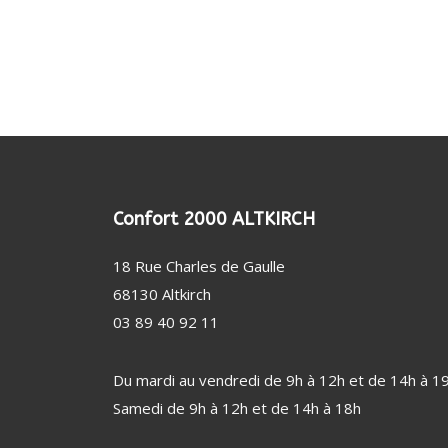
(24)
CROQUE MONSIEUR
TÊTE DE RASOIR
KIT 
GAUFRIER
POUD
USTENSILE (9)
REPAS
ALIM
USTENSILE
CENT
PROTE
CONSERVATION
ACCESSOIRE RÉFRIGÉRATEUR / CAVE (11)
FER 
PERSO
AUTRE USTENSILE
FILTRE À EAU
TABL
DÉTE
NETTOYAGE / ENTRETIEN
CENT
Confort 2000 ALTKIRCH
DÉFR
18 Rue Charles de Gaulle
MACH
68130 Altkirch
SANTÉ / BIEN-ÊTRE (46)
VENTI
03 89 40 92 11
PÈSE-PERSONNE
VENT
SOIN DENTAIRE
CHAU
Du mardi au vendredi de 9h à 12h et de 14h à 1
THERMOMÈTRE / TENSIOMÈTRE
DÉSH
Samedi de 9h à 12h et de 14h à 18h
OBJET CONNECTÉ
STAT
FAUTEUIL MASSANT