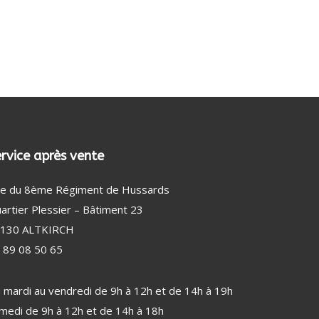
DÉTECTEUR DE FUMÉE
AMPOULE
BEAUTÉ MASCULINE (33)
RASOIR ÉLECTRIQUE HOMME
TONDEUSE CHEVEUX
TONDEUSE CHEVEUX, NEZ ET BARBE
rvice après vente
e du 8ème Régiment de Hussards
artier Plessier – Bâtiment 23
130 ALTKIRCH
 89 08 50 65
 mardi au vendredi de 9h à 12h et de 14h à 19h
medi de 9h à 12h et de 14h à 18h