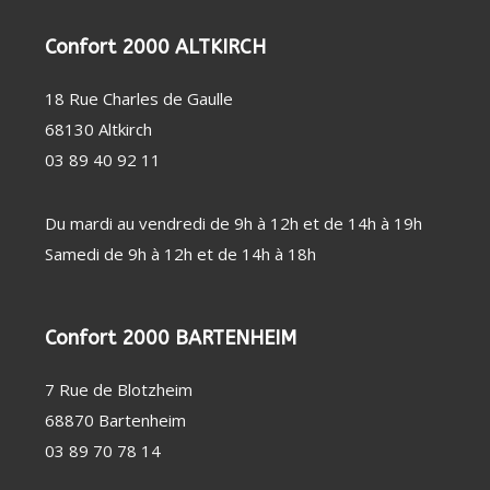
PERSONNE
SOIN
CHAUFFAGE
DENTAIRE
D'APPOINT
Confort 2000 ALTKIRCH
THERMOMÈTRE
DÉSHUMIDIFICATEUR
/ TENSIOMÈTRE
/ PURIFICATEUR
OBJET
STATION
18 Rue Charles de Gaulle
CONNECTÉ
MÉTÉO
FAUTEUIL
68130 Altkirch
MASSANT
COUVERTURE
03 89 40 92 11
CHAUFFANTE
Du mardi au vendredi de 9h à 12h et de 14h à 19h
Samedi de 9h à 12h et de 14h à 18h
Confort 2000 BARTENHEIM
7 Rue de Blotzheim
68870 Bartenheim
03 89 70 78 14