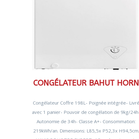
CONGÉLATEUR BAHUT HOR
Congélateur Coffre 198L- Poignée intégrée- Livr
avec 1 panier- Pouvoir de congélation de 9kg/24h
Autonomie de 34h- Classe A+- Consommation:
219kWh/an. Dimensions: L85,5x P52,3x H94,5cm