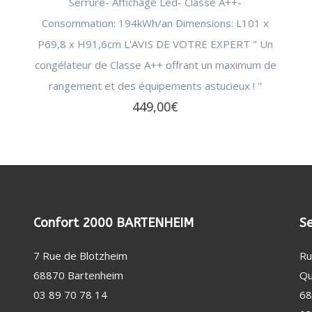
Serrure- Affichage Led- Classe A++-
Consommation: 194kWh/an Dimensions: L101 x
P69,8 x H91,6cm L'AVIS DE VOTRE EXPERT " Un
congélateur de Classe A++ offrant un maximum de
rangement et des équipements astucieux ! "
449,00
€
Confort 2000 BARTENHEIM
Se
7 Rue de Blotzheim
Ru
68870 Bartenheim
Qu
03 89 70 78 14
68