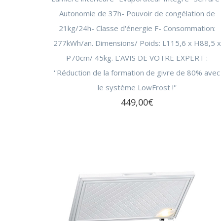
(24)
Autonomie de 37h- Pouvoir de congélation de
CROQUE MONSIEUR
TÊTE DE RASOIR
KIT 
21kg/24h- Classe d'énergie F- Consommation:
GAUFRIER
POUD
277kWh/an. Dimensions/ Poids: L115,6 x H88,5 x
USTENSILE (9)
REPAS
ALIM
P70cm/ 45kg. L'AVIS DE VOTRE EXPERT :
USTENSILE
CENT
PROTE
''Réduction de la formation de givre de 80% avec
CONSERVATION
ACCESSOIRE RÉFRIGÉRATEUR / CAVE (11)
FER 
PERSO
le système LowFrost !''
AUTRE USTENSILE
FILTRE À EAU
TABL
DÉTE
449,00
€
NETTOYAGE / ENTRETIEN
CENT
DÉFR
MACH
SANTÉ / BIEN-ÊTRE (46)
VENTI
PÈSE-PERSONNE
VENT
SOIN DENTAIRE
CHAU
THERMOMÈTRE / TENSIOMÈTRE
DÉSH
OBJET CONNECTÉ
STAT
FAUTEUIL MASSANT