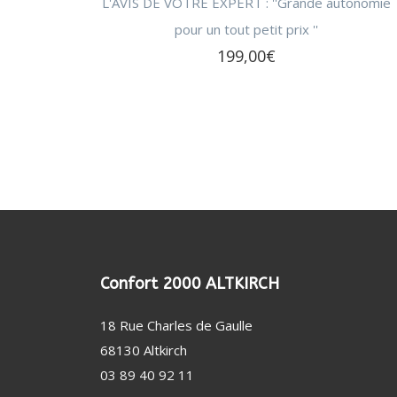
L'AVIS DE VOTRE EXPERT : ''Grande autonomie
pour un tout petit prix ''
199,00
€
Confort 2000 ALTKIRCH
18 Rue Charles de Gaulle
68130 Altkirch
03 89 40 92 11