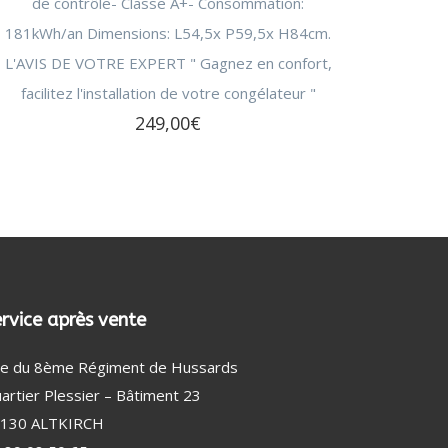
de contrôle- Classe A+- Consommation:
181kWh/an Dimensions: L54,5x P59,5x H84cm.
L'AVIS DE VOTRE EXPERT " Gagnez en confort,
facilitez l'installation de votre congélateur "
249,00
€
rvice après vente
e du 8ème Régiment de Hussards
artier Plessier – Bâtiment 23
130 ALTKIRCH