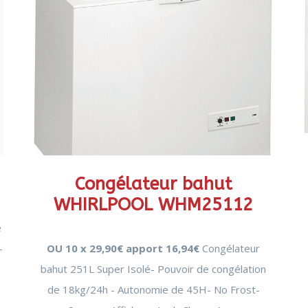
N
Congélateur bahut
WHIRLPOOL WHM25112
é
-
OU 10 x 29,90€ apport 16,94€
Congélateur
bahut 251L Super Isolé- Pouvoir de congélation
.
de 18kg/24h - Autonomie de 45H- No Frost-