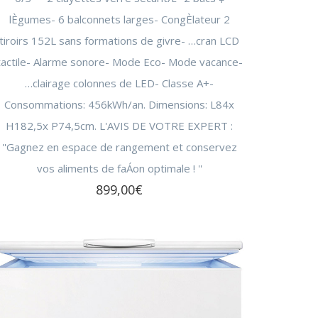
lÈgumes- 6 balconnets larges- CongÈlateur 2
DÉTECTEUR DE FUMÉE
tiroirs 152L sans formations de givre- …cran LCD
AMPOULE
tactile- Alarme sonore- Mode Eco- Mode vacance-
BEAUTÉ MASCULINE (33)
…clairage colonnes de LED- Classe A+-
RASOIR ÉLECTRIQUE HOMME
Consommations: 456kWh/an. Dimensions: L84x
TONDEUSE CHEVEUX
H182,5x P74,5cm. L'AVIS DE VOTRE EXPERT :
TONDEUSE CHEVEUX, NEZ ET BARBE
''Gagnez en espace de rangement et conservez
vos aliments de faÁon optimale ! ''
899,00
€