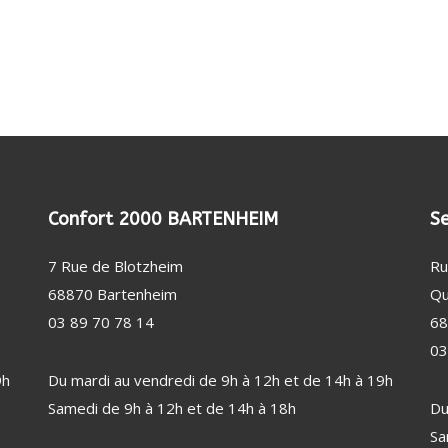
(20)
DE SUPERPOSITION
FILTRE ANTI-ODEUR
RE LESSIVE / CAPSULE
FILTRE ANTI-GRAISSE
SAGE / SOIN DU LINGE (46)
ENTATION EN EAU
BEAUTÉ FÉMININE (33)
TUYAU DE GAZ
RALE VAPEUR
LISSEUR / FER / MULTISTYLER
GAINE DE HOTTE
CTION DES BIENS ET DES
À REPASSER
SÈCHE-CHEVEUX
NNES (2)
E À REPASSER
CTEUR DE FUMÉE
EPILATEUR
RE DE REPASSAGE
MIROIR
Confort 2000 BARTENHEIM
Se
OISSEUR
7 Rue de Blotzheim
Ru
INE À COUDRE
68870 Bartenheim
Qu
LATION / CHAUFFAGE (55)
PUÉRICULTURE (1)
03 89 70 78 14
68
ILATEUR
03
FFAGE D'APPOINT
9h
Du mardi au vendredi de 9h à 12h et de 14h à 19h
UMIDIFICATEUR / PURIFICATEUR
Samedi de 9h à 12h et de 14h à 18h
Du
ION MÉTÉO
Sa