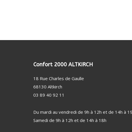
(24)
CROQUE MONSIEUR
TÊTE DE RASOIR
KIT 
GAUFRIER
POUD
USTENSILE (9)
REPAS
ALIM
USTENSILE
CENT
PROTE
CONSERVATION
ACCESSOIRE RÉFRIGÉRATEUR / CAVE (11)
FER 
PERSO
AUTRE USTENSILE
FILTRE À EAU
TABL
DÉTE
NETTOYAGE / ENTRETIEN
CENT
Confort 2000 ALTKIRCH
DÉFR
18 Rue Charles de Gaulle
MACH
68130 Altkirch
SANTÉ / BIEN-ÊTRE (46)
VENTI
03 89 40 92 11
PÈSE-PERSONNE
VENT
SOIN DENTAIRE
CHAU
Du mardi au vendredi de 9h à 12h et de 14h à 1
THERMOMÈTRE / TENSIOMÈTRE
DÉSH
Samedi de 9h à 12h et de 14h à 18h
OBJET CONNECTÉ
STAT
FAUTEUIL MASSANT