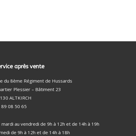
DÉTECTEUR DE FUMÉE
AMPOULE
BEAUTÉ MASCULINE (33)
RASOIR ÉLECTRIQUE HOMME
TONDEUSE CHEVEUX
TONDEUSE CHEVEUX, NEZ ET BARBE
rvice après vente
e du 8ème Régiment de Hussards
artier Plessier – Bâtiment 23
130 ALTKIRCH
 89 08 50 65
 mardi au vendredi de 9h à 12h et de 14h à 19h
medi de 9h à 12h et de 14h à 18h