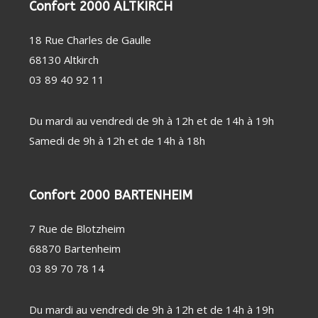
Confort 2000 ALTKIRCH
PERSONNE
SOIN
CHAUFFAGE
DENTAIRE
D'APPOINT
THERMOMÈTRE
DÉSHUMIDIFICATEUR
18 Rue Charles de Gaulle
/ TENSIOMÈTRE
/ PURIFICATEUR
OBJET
STATION
68130 Altkirch
CONNECTÉ
MÉTÉO
FAUTEUIL
03 89 40 92 11
MASSANT
COUVERTURE
CHAUFFANTE
Du mardi au vendredi de 9h à 12h et de 14h à 19h
Samedi de 9h à 12h et de 14h à 18h
Confort 2000 BARTENHEIM
7 Rue de Blotzheim
68870 Bartenheim
03 89 70 78 14
Du mardi au vendredi de 9h à 12h et de 14h à 19h