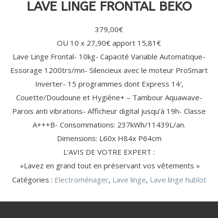
ÉLECTRIQUE
LAVE LINGE FRONTAL BEKO
EXPRESSO
(11)
(13)
MAISON (20)
MIXEUR
OUVRE-
CARTOUCHE
DÉTARTRANT
BARBECUE
ACCESSOIRE
MONDE
ACCESSOIRE
SORBETIÈRE
(1)
PHOTO
BATTEUR
BOÎTE
FILTRANTE
/ CAPSULE
/ GRILL
DE CUISINE
CUISINE
HACHOIR
POUR
CAMESCOPE
TRANCHEUSE
RASAGE
ACCESSOIRE
ACCESSOIRE
379,00
€
VIANDE
ROBOT
FESTIVE
/ RÂPE
ROBOT
/ SOIN
LAVE-LINGE
HOTTE /
AMPOULES GROS
CRÊPIÈRE
CUISEUR /
DU
/ LAVE-
TABLE DE
ÉLECTROMÉNAGER
OU 10 x 27,90€ apport 15,81€
MÉNAGER
TÊTE
FILTRE
CORPS
VAISSELLE
CUISSON
(4)
CROQUE
BLENDER
KIT DE
DÉTECTEUR
MULTICUISEUR
ACCESSOIRES
(3)
(24)
(20)
Lave Linge Frontal- 10kg- Capacité Variable Automatique-
DE
ANTI-
POUDRE
FILTRE
GAUFRE
CHAUFFANT
SUPERPOSITION
DE FUMÉE
CROQUE
RASOIR
ODEUR
Essorage 1200trs/mn- Silencieux avec le moteur ProSmart
LESSIVE /
ANTI-
AMPOULE
TUYAU
MONSIEUR
ALIMENTATION
CAPSULE
GRAISSE
Inverter- 15 programmes dont Express 14′,
GAUFRIER
DE
GAINE
EN EAU
REPASSAGE
BEAUTÉ
BEAUTÉ
LITERIE
USTENSILE
GAZ
Couette/Doudoune et Hygiène+ – Tambour Aquawave-
/ SOIN DU
FÉMININE
MASCULINE
DE
PROTECTION
(9)
LISSEUR / FER
RASOIR
LINGE (46)
(33)
(33)
ACCESSOIRE
DES BIENS
CENTRALE
Parois anti vibrations- Afficheur digital jusqu’à 19h- Classe
HOTTE
USTENSILE
/
ÉLECTRIQUE
RÉFRIGÉRATEUR
ET DES
VAPEUR
/ CAVE (11)
PERSONNES
FER À
SÈCHE-
TONDEUSE
A+++B- Consommations: 237kWh/11439L/an.
FILTRE
DÉTECTEUR
MULTISTYLER
HOMME
TONDEUSE
CONSERVATION
(2)
CONTACT
NETTOYAGE
REPASSER
CHEVEUX
CHEVEUX
À EAU
DE FUMÉE
Dimensions: L60x H84x P64cm
AUTRE
TABLE À
CHEVEUX,
/
EPILATEUR
/
USTENSILE
REPASSER
NEZ ET
SAV
L’AVIS DE VOTRE EXPERT :
CENTRE DE
ENTRETIEN
MIROIR
BARBE
REPASSAGE
»Lavez en grand tout en préservant vos vêtements »
DÉFROISSEUR
MACHINE
Catégories :
Electroménager
,
Lave linge
,
Lave linge hublot
À
SANTÉ
VENTILATION
COUDRE
/ BIEN-
/
PUÉRICULTURE
ÊTRE
CHAUFFAGE
(1)
PÈSE-
(46)
(55)
VENTILATEUR