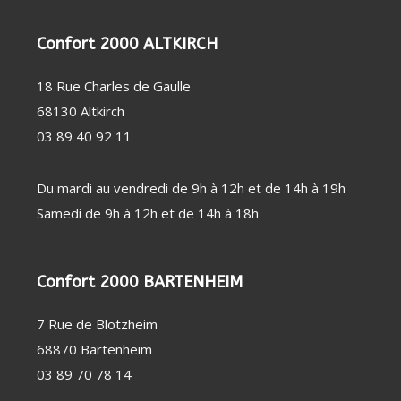
PERSONNE
SOIN
CHAUFFAGE
DENTAIRE
D'APPOINT
THERMOMÈTRE
DÉSHUMIDIFICATEUR
Confort 2000 ALTKIRCH
/ TENSIOMÈTRE
/ PURIFICATEUR
OBJET
STATION
18 Rue Charles de Gaulle
CONNECTÉ
MÉTÉO
FAUTEUIL
68130 Altkirch
MASSANT
COUVERTURE
03 89 40 92 11
CHAUFFANTE
Du mardi au vendredi de 9h à 12h et de 14h à 19h
Samedi de 9h à 12h et de 14h à 18h
Confort 2000 BARTENHEIM
7 Rue de Blotzheim
68870 Bartenheim
03 89 70 78 14