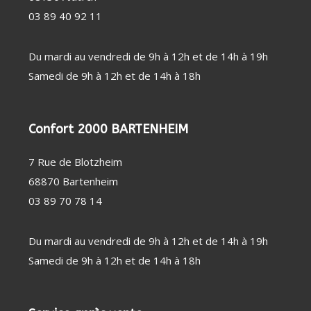
PERSONNE
SOIN
CHAUFFAGE
03 89 40 92 11
DENTAIRE
D'APPOINT
THERMOMÈTRE
DÉSHUMIDIFICATEUR
/ TENSIOMÈTRE
/ PURIFICATEUR
OBJET
STATION
Du mardi au vendredi de 9h à 12h et de 14h à 19h
CONNECTÉ
MÉTÉO
FAUTEUIL
Samedi de 9h à 12h et de 14h à 18h
MASSANT
COUVERTURE
CHAUFFANTE
Confort 2000 BARTENHEIM
7 Rue de Blotzheim
68870 Bartenheim
03 89 70 78 14
Du mardi au vendredi de 9h à 12h et de 14h à 19h
Samedi de 9h à 12h et de 14h à 18h