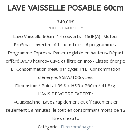
ÉLECTRIQUE
EXPRESSO
(11)
(13)
MAISON (20)
MIXEUR
OUVRE-
CARTOUCHE
DÉTARTRANT
BARBECUE
ACCESSOIRE
MONDE
LAVE VAISSELLE POSABLE 60cm
ACCESSOIRE
SORBETIÈRE
(1)
PHOTO
BATTEUR
BOÎTE
FILTRANTE
/ CAPSULE
/ GRILL
DE CUISINE
CUISINE
HACHOIR
POUR
CAMESCOPE
TRANCHEUSE
RASAGE
ACCESSOIRE
ACCESSOIRE
VIANDE
ROBOT
FESTIVE
/ RÂPE
ROBOT
/ SOIN
LAVE-LINGE
HOTTE /
AMPOULES GROS
349,00
€
CRÊPIÈRE
CUISEUR /
DU
/ LAVE-
TABLE DE
ÉLECTROMÉNAGER
MÉNAGER
TÊTE
FILTRE
Eco participation : 10 €
CORPS
VAISSELLE
CUISSON
(4)
CROQUE
BLENDER
KIT DE
DÉTECTEUR
MULTICUISEUR
ACCESSOIRES
(3)
(24)
(20)
DE
ANTI-
Lave Vaisselle 60cm- 14 couverts- 46dB(A)- Moteur
POUDRE
FILTRE
GAUFRE
CHAUFFANT
SUPERPOSITION
DE FUMÉE
CROQUE
RASOIR
ODEUR
LESSIVE /
ANTI-
AMPOULE
ProSmart Inverter- Afficheur Leds- 6 programmes-
TUYAU
MONSIEUR
ALIMENTATION
CAPSULE
GRAISSE
GAUFRIER
DE
Programme Express- Panier réglable en hauteur- Départ
GAINE
EN EAU
REPASSAGE
BEAUTÉ
BEAUTÉ
LITERIE
USTENSILE
GAZ
/ SOIN DU
FÉMININE
MASCULINE
DE
différé 3/6/9 heures- Cuve et filtre en Inox- Classe énergie
PROTECTION
(9)
LISSEUR / FER
RASOIR
LINGE (46)
(33)
(33)
ACCESSOIRE
DES BIENS
CENTRALE
HOTTE
USTENSILE
/
ÉLECTRIQUE
E- Consommation d’eau par cycle: 11L- Consommation
RÉFRIGÉRATEUR
ET DES
VAPEUR
/ CAVE (11)
PERSONNES
FER À
SÈCHE-
TONDEUSE
FILTRE
DÉTECTEUR
MULTISTYLER
HOMME
TONDEUSE
d’énergie: 95kW/100cycles.
CONSERVATION
(2)
CONTACT
NETTOYAGE
REPASSER
CHEVEUX
CHEVEUX
À EAU
DE FUMÉE
AUTRE
TABLE À
CHEVEUX,
/
Dimensions/ Poids: L59,8 x H85 x P60cm/ 41,8kg.
EPILATEUR
/
USTENSILE
REPASSER
NEZ ET
SAV
CENTRE DE
ENTRETIEN
L’AVIS DE VOTRE EXPERT :
MIROIR
BARBE
REPASSAGE
»Quick&Shine: Lavez rapidement et efficacement en
DÉFROISSEUR
MACHINE
seulement 58 minutes, le tout en consommant moins de 12
À
SANTÉ
VENTILATION
litres d’eau ! »
COUDRE
/ BIEN-
/
PUÉRICULTURE
ÊTRE
CHAUFFAGE
(1)
Catégorie :
Electroménager
PÈSE-
(46)
(55)
VENTILATEUR