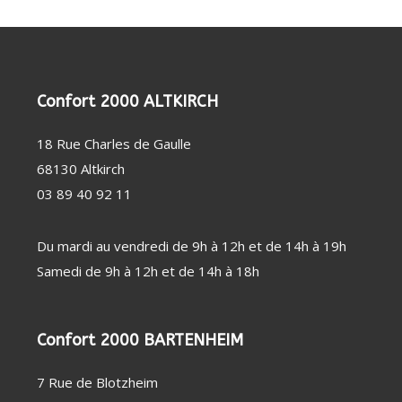
PERSONNE
SOIN
CHAUFFAGE
DENTAIRE
D'APPOINT
THERMOMÈTRE
DÉSHUMIDIFICATEUR
/ TENSIOMÈTRE
/ PURIFICATEUR
OBJET
STATION
CONNECTÉ
MÉTÉO
FAUTEUIL
Confort 2000 ALTKIRCH
MASSANT
COUVERTURE
CHAUFFANTE
18 Rue Charles de Gaulle
68130 Altkirch
03 89 40 92 11
Du mardi au vendredi de 9h à 12h et de 14h à 19h
Samedi de 9h à 12h et de 14h à 18h
Confort 2000 BARTENHEIM
7 Rue de Blotzheim